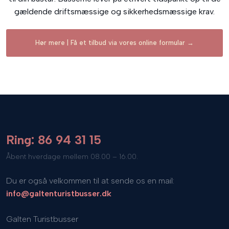
gældende driftsmæssige og sikkerhedsmæssige krav.​
Hør mere | Få et tilbud via vores online formular →
Ring: 86 94 31 15
​Åbent hverdage mellem 08.00 – 16.00.
Du er også velkommen til at sende os en mail:
info@galtenturistbusser.dk
Galten Turistbusser