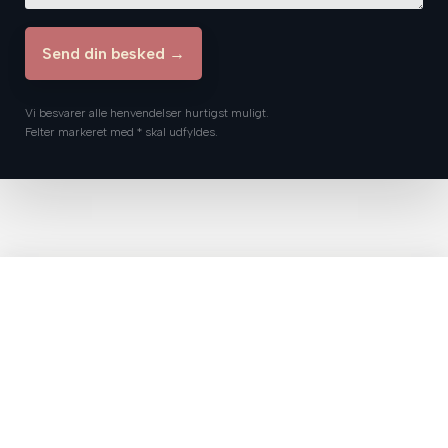
Vi besvarer alle henvendelser hurtigst muligt.
Felter markeret med * skal udfyldes.​