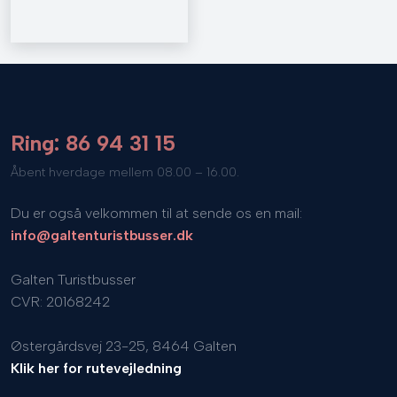
Ring: 86 94 31 15
​Åbent hverdage mellem 08.00 – 16.00.
Du er også velkommen til at sende os en mail:
info@galtenturistbusser.dk
Galten Turistbusser
CVR: 20168242
Østergårdsvej 23-25, 8464 Galten
Klik her for rutevejledning