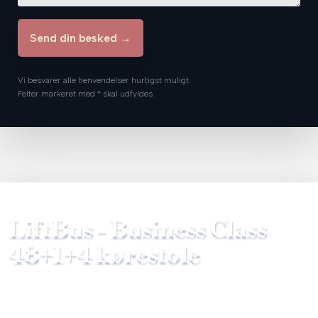
Vi besvarer alle henvendelser hurtigst muligt.
Felter markeret med * skal udfyldes.​
LiftBus - Business Class​
48+1+4 kørestole