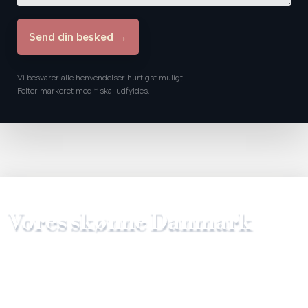
Vi besvarer alle henvendelser hurtigst muligt.
Felter markeret med * skal udfyldes.​
Vores skønne Danmark​