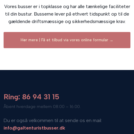
Vores busser er i topklasse og har alle tænkelige faciliteter
til din bustur. Busserne lever på ethvert tidspunkt op til de
gældende driftsmæssige og sikkerhedsmæssige krav.​
Hør mere | Få et tilbud via vores online formular →
Ring: 86 94 31 15
​Åbent hverdage mellem 08.00 – 16.00.
Du er også velkommen til at sende os en mail:
info@galtenturistbusser.dk