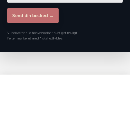
Vi besvarer alle henvendelser hurtigst muligt.
Felter markeret med * skal udfyldes.​